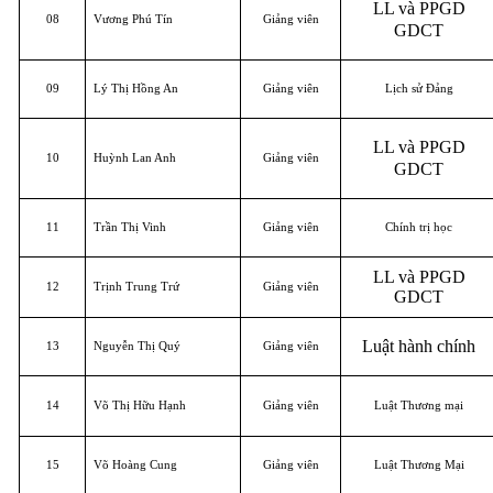
LL và PPGD
08
Vương Phú Tín
Giảng viên
GDCT
09
Lý Thị Hồng An
Giảng viên
Lịch sử Đảng
LL và PPGD
10
Huỳnh Lan Anh
Giảng viên
GDCT
11
Trần Thị Vinh
Giảng viên
Chính trị học
LL và PPGD
12
Trịnh Trung Trứ
Giảng viên
GDCT
Luật hành chính
13
Nguyễn Thị Quý
Giảng viên
14
Võ Thị Hữu Hạnh
Giảng viên
Luật Thương mại
15
Võ Hoàng Cung
Giảng viên
Luật Thương Mại