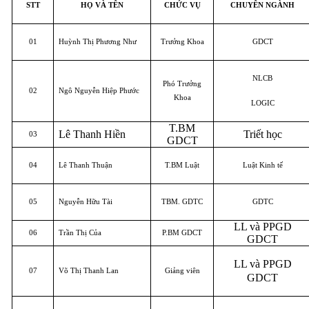
STT
HỌ VÀ TÊN
CHỨC VỤ
CHUYÊN NGÀNH
01
Huỳnh Thị Phương Như
Trưởng Khoa
GDCT
NLCB
Phó Trưởng
02
Ngô Nguyễn Hiệp Phước
Khoa
LOGIC
T.BM
Lê Thanh Hiền
Triết học
03
GDCT
04
Lê Thanh Thuận
T.BM Luật
Luật Kinh tế
05
Nguyễn Hữu Tài
TBM. GDTC
GDTC
LL và PPGD
06
Trần Thị Của
P.BM GDCT
GDCT
LL và PPGD
07
Võ Thị Thanh Lan
Giảng viên
GDCT