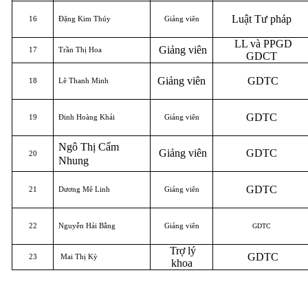
Luật Tư pháp
16
Đặng Kim Thúy
Giảng viên
LL và PPGD
Giảng viên
17
Trần Thị Hoa
GDCT
Giảng viên
GDTC
18
Lê Thanh Minh
GDTC
19
Đinh Hoàng Khải
Giảng viên
Ngô Thị Cẩm
Giảng viên
GDTC
20
Nhung
GDTC
21
Dương Mê Linh
Giảng viên
22
Nguyễn Hải Bằng
Giảng viên
GDTC
Trợ lý
GDTC
23
Mai Thị Kỳ
khoa